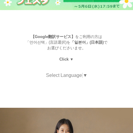
【Google翻訳サービス】
をご利用の方は
「언어선택」(言語選択)を
「일본어」(日本語)
で
お選びくださいませ。
Click ▼
Select Language
▼