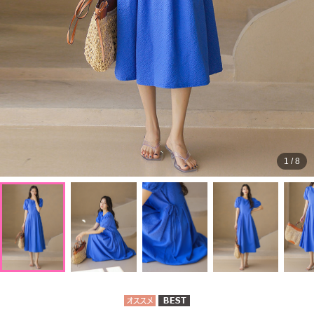
1
/
8