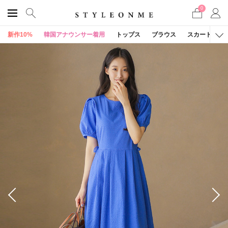
0
新作10%
韓国アナウンサー着用
トップス
ブラウス
スカート