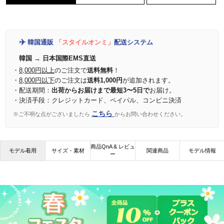
✈️
韓国通販
「スタイルオンミ」
配送システム
韓国 → 日本国際EMS直送
・
8,000円以上
のご注文で
送料無料
！
・
8,000円以下
のご注文は
送料1,000円
が追加されます。
・配送期間：
出荷からお届けまで最短3〜5日で
お届け。
・決済手段：クレジットカード、ペイパル、コンビニ決済
こちら
※ご不明な点がございましたら
からお問い合わせください。
商品QnA & レビュ
モデル着用
サイズ・素材
関連商品
モデル情報
ー