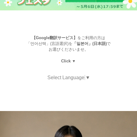
【Google翻訳サービス】
をご利用の方は
「언어선택」(言語選択)を
「일본어」(日本語)
で
お選びくださいませ。
Click ▼
Select Language
▼