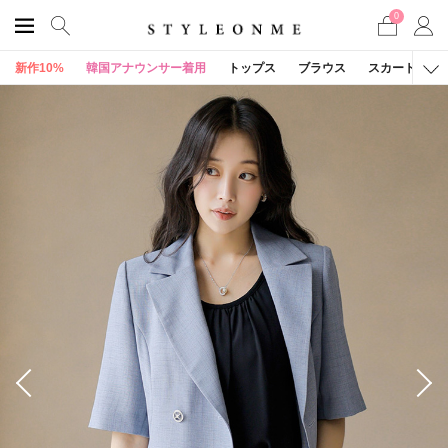
0
新作10%
韓国アナウンサー着用
トップス
ブラウス
スカート