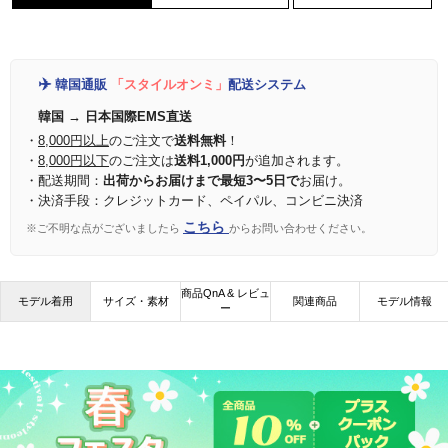
✈️
韓国通販
「スタイルオンミ」
配送システム
韓国 → 日本国際EMS直送
・
8,000円以上
のご注文で
送料無料
！
・
8,000円以下
のご注文は
送料1,000円
が追加されます。
・配送期間：
出荷からお届けまで最短3〜5日で
お届け。
・決済手段：クレジットカード、ペイパル、コンビニ決済
こちら
※ご不明な点がございましたら
からお問い合わせください。
商品QnA & レビュ
モデル着用
サイズ・素材
関連商品
モデル情報
ー