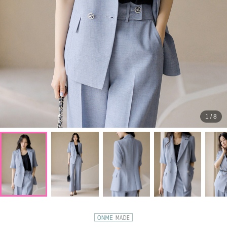
1
/
8