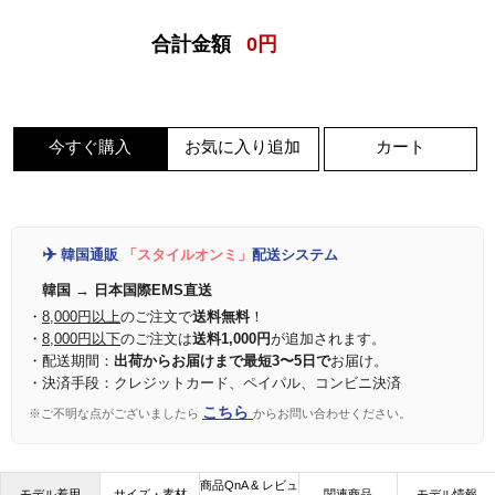
合計金額
0
円
今すぐ購入
お気に入り追加
カート
✈️
韓国通販
「スタイルオンミ」
配送システム
韓国 → 日本国際EMS直送
・
8,000円以上
のご注文で
送料無料
！
・
8,000円以下
のご注文は
送料1,000円
が追加されます。
・配送期間：
出荷からお届けまで最短3〜5日で
お届け。
・決済手段：クレジットカード、ペイパル、コンビニ決済
こちら
※ご不明な点がございましたら
からお問い合わせください。
商品QnA & レビュ
モデル着用
サイズ・素材
関連商品
モデル情報