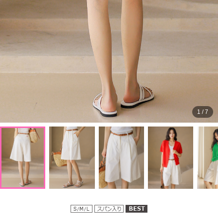
1
/
7