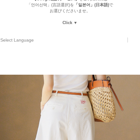
「언어선택」(言語選択)を
「일본어」(日本語)
で
お選びくださいませ。
Click ▼
Select Language