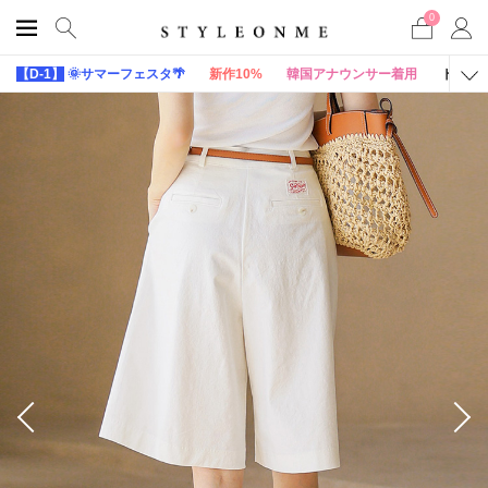
0
【D-1】
🌞サマーフェスタ🌴
新作10%
韓国アナウンサー着用
トップ