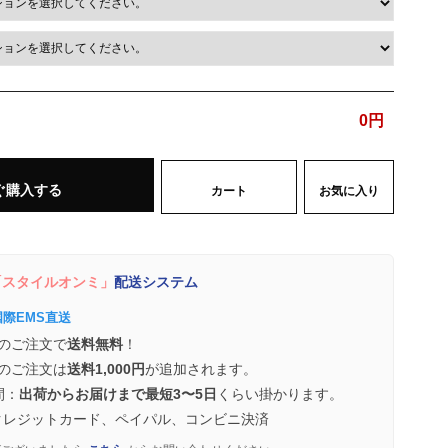
0
円
ぐ購入する
カート
お気に入り
スタイルオンミ」
配送システム
国際EMS直送
のご注文で
送料無料
！
のご注文は
送料1,000円
が追加されます。
間：
出荷からお届けまで最短3〜5日
くらい掛かります。
クレジットカード、ペイパル、コンビニ決済