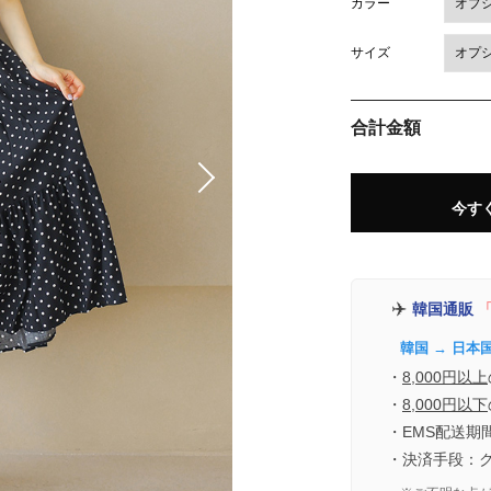
カラー
サイズ
合計金額
今す
✈️
韓国通販
「
韓国 → 日本
・
8,000円以上
・
8,000円以下
・EMS配送期
・決済手段：