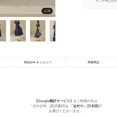
※ご不明な点
1
/
9
商品QnA & レビュー
関連商品
【Google翻訳サービス】
をご利用の方は
「언어선택」(言語選択)を
「일본어」(日本語)
で
お選びくださいませ。