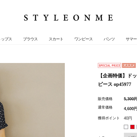
トップス
ブラウス
スカート
ワンピース
パンツ
サマー
【企画特価】ドッ
ピース op45977
販売価格
5,300
通常価格
4,600
獲得ポイント
40円