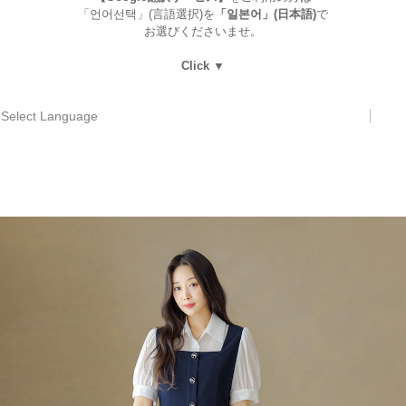
「언어선택」(言語選択)を
「일본어」(日本語)
で
お選びくださいませ。
Click ▼
Select Language