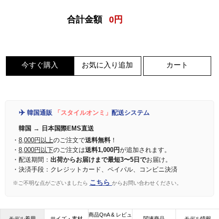
合計金額
0
円
今すぐ購入
お気に入り追加
カート
✈️
韓国通販
「スタイルオンミ」
配送システム
韓国 → 日本国際EMS直送
・
8,000円以上
のご注文で
送料無料
！
・
8,000円以下
のご注文は
送料1,000円
が追加されます。
・配送期間：
出荷からお届けまで最短3〜5日で
お届け。
・決済手段：クレジットカード、ペイパル、コンビニ決済
こちら
※ご不明な点がございましたら
からお問い合わせください。
商品QnA & レビュ
モデル着用
サイズ・素材
関連商品
モデル情報