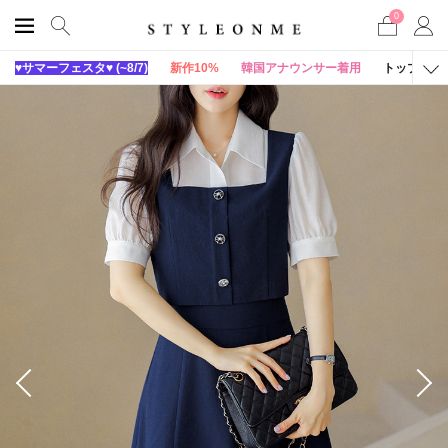
0
♥サマーフェスタ♥ (~8/7)
新作10%
韓国アナウンサー着用
トップス