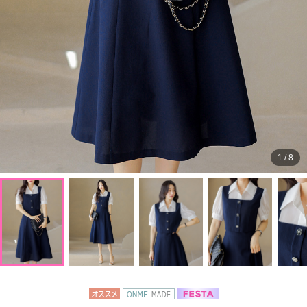
1
/
8