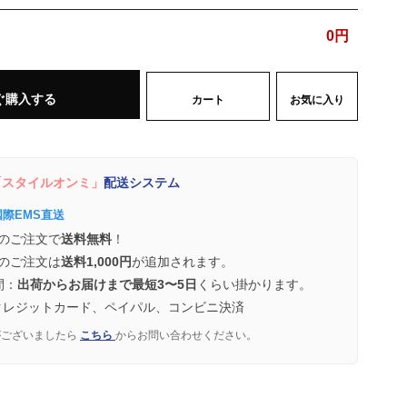
0
円
ぐ購入する
カート
お気に入り
スタイルオンミ」
配送システム
国際EMS直送
のご注文で
送料無料
！
のご注文は
送料1,000円
が追加されます。
間：
出荷からお届けまで最短3〜5日
くらい掛かります。
クレジットカード、ペイパル、コンビニ決済
がございましたら
こちら
からお問い合わせください。