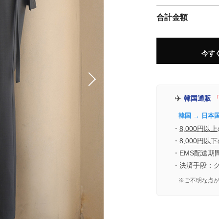
合計金額
今す
✈️
韓国通販
「
韓国 → 日本
・
8,000円以上
・
8,000円以下
・EMS配送期
・決済手段：
※ご不明な点