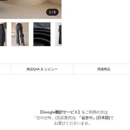
1
/
8
商品QnA & レビュー
関連商品
【Google翻訳サービス】
をご利用の方は
「언어선택」(言語選択)を
「일본어」(日本語)
で
お選びくださいませ。