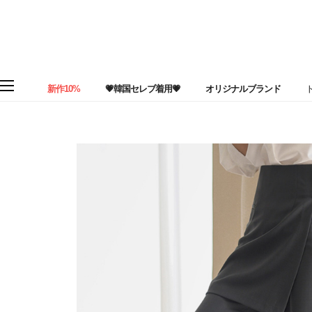
新作10%
💗韓国セレブ着用💗
オリジナルブランド