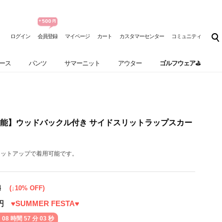
ログイン
会員登録
マイページ
カート
カスタマーセンター
コミュニティ
ース
パンツ
サマーニット
アウター
ゴルフウェア⛳
能】ウッドバックル付き サイドスリットラップスカー
とセットアップで着用可能です。
円
(↓10% OFF)
円
♥SUMMER FESTA♥
 08 時間 57 分 02 秒