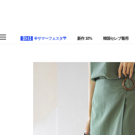
【D-1】
🌞サマーフェスタ🌴
新作 10%
韓国セレブ着用