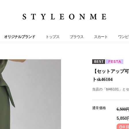
オリジナルブランド
トップス
ブラウス
スカート
ワンピ
【セットアップ可
トsk46104
当店の「bl46101」
通常価格
6,500
5,850
0 日