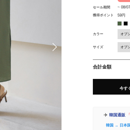
~ 08/0
セール期間
獲得ポイント
59円
カラー
サイズ
合計金額
今す
✈️
韓国通販
「
韓国 → 日本