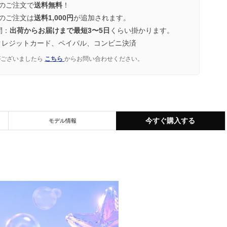
のご注文で
送料無料
！
のご注文は
送料1,000円
が追加されます。
間：
出荷からお届けまで最短3〜5日
くらい掛かります。
クレジットカード、ペイパル、コンビニ決済
がございましたら
こちら
からお問い合わせください。
今すぐ購入する
モデル情報