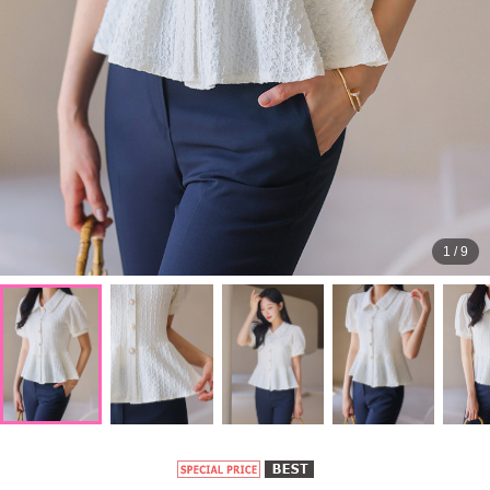
1
/
9