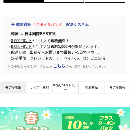
✈️
韓国通販
「スタイルオンミ」
配送システム
韓国 → 日本国際EMS直送
・
8,000円以上
のご注文で
送料無料
！
・
8,000円以下
のご注文は
送料1,000円
が追加されます。
・配送期間：
出荷からお届けまで最短3〜5日で
お届け。
・決済手段：クレジットカード、ペイパル、コンビニ決済
こちら
※ご不明な点がございましたら
からお問い合わせください。
商品QnA & レビュ
モデル着用
サイズ・素材
関連商品
モデル情報
ー