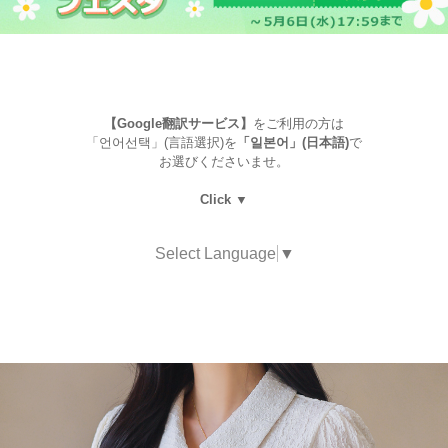
【Google翻訳サービス】
をご利用の方は
「언어선택」(言語選択)を
「일본어」(日本語)
で
お選びくださいませ。
Click ▼
Select Language
▼