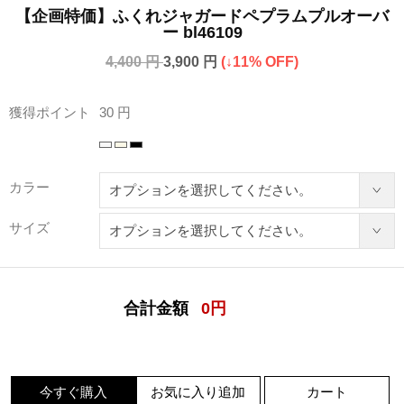
【企画特価】ふくれジャガードペプラムプルオーバ
ー bl46109
4,400 円
3,900 円
(↓11% OFF)
獲得ポイント
30 円
カラー
サイズ
合計金額
0
円
今すぐ購入
お気に入り追加
カート