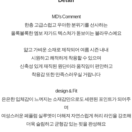
Detail
MD's Comment
한층 고급스럽고 우아한 분위기를 선사하는
올록볼록한 엠보 쟈가드 텍스쳐가 돋보이는 블라우스예요
얇고 가벼운 소재로 제작되어 여름 시즌 내내
시원하고 쾌적하게 착용할 수 있으며
신축성 있게 재직된 원단이라 움직임이 편안하고
착용감 또한 만족스러우실 거랍니다
design & Fit
은은한 입체감이 느껴지는 소재감만으로도 세련된 포인트가 되어주
며
여성스러운 페플럼 실루엣이 더해져 자연스럽게 허리 라인을 강조해
더욱 슬림하고 균형감 있는 핏을 완성해요