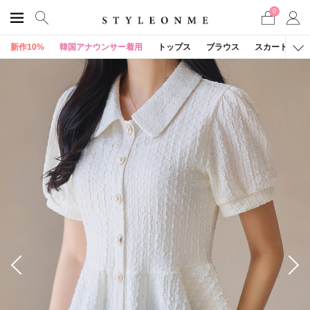
0
新作10%
韓国アナウンサー着用
トップス
ブラウス
スカート