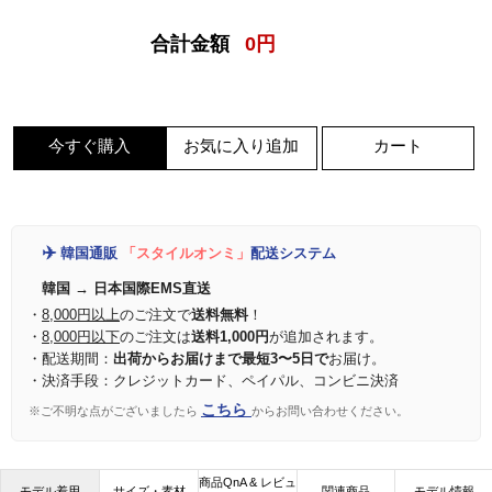
合計金額
0
円
今すぐ購入
お気に入り追加
カート
✈️
韓国通販
「スタイルオンミ」
配送システム
韓国 → 日本国際EMS直送
・
8,000円以上
のご注文で
送料無料
！
・
8,000円以下
のご注文は
送料1,000円
が追加されます。
・配送期間：
出荷からお届けまで最短3〜5日で
お届け。
・決済手段：クレジットカード、ペイパル、コンビニ決済
こちら
※ご不明な点がございましたら
からお問い合わせください。
商品QnA & レビュ
モデル着用
サイズ・素材
関連商品
モデル情報