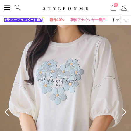
0
♥サマーフェスタ♥ (~8/7)
新作10%
韓国アナウンサー着用
トップス