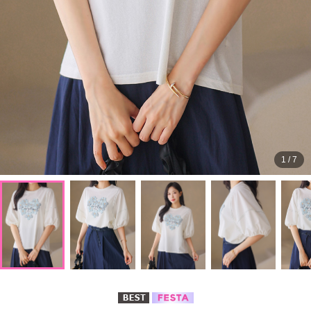
1
/
7