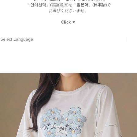
「언어선택」(言語選択)を
「일본어」(日本語)
で
お選びくださいませ。
Click ▼
Select Language