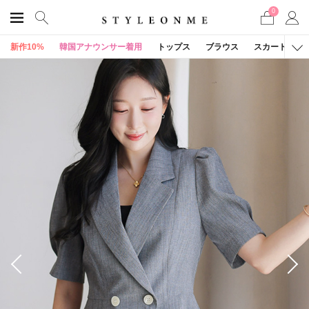
0
新作10%
韓国アナウンサー着用
トップス
ブラウス
スカート