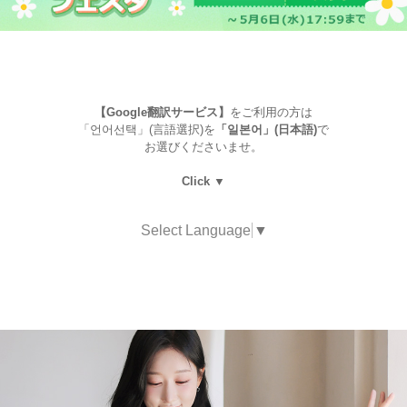
【Google翻訳サービス】
をご利用の方は
「언어선택」(言語選択)を
「일본어」(日本語)
で
お選びくださいませ。
Click ▼
Select Language
▼