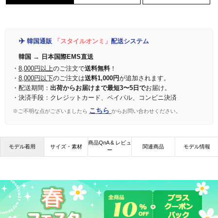
✈️
韓国通販
「スタイルオンミ」
配送システム
韓国 → 日本国際EMS直送
・
8,000円以上
のご注文で
送料無料
！
・
8,000円以下
のご注文は
送料1,000円
が追加されます。
・配送期間：
出荷からお届けまで最短3〜5日で
お届け。
・決済手段：クレジットカード、ペイパル、コンビニ決済
こちら
※ご不明な点がございましたら
からお問い合わせください。
商品QnA & レビュ
モデル着用
サイズ・素材
関連商品
モデル情報
ー