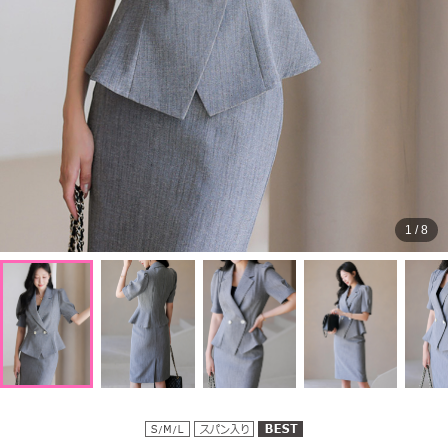
1
/
8