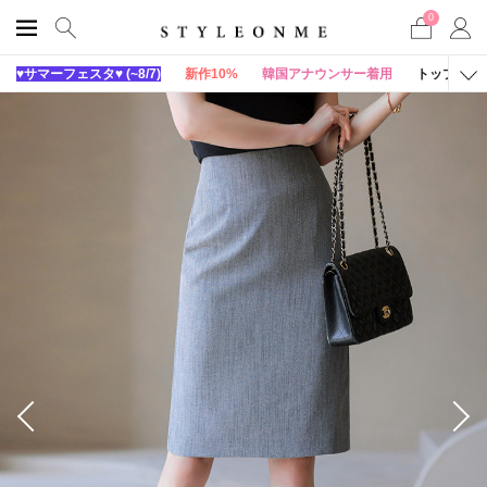
0
♥サマーフェスタ♥ (~8/7)
新作10%
韓国アナウンサー着用
トップス