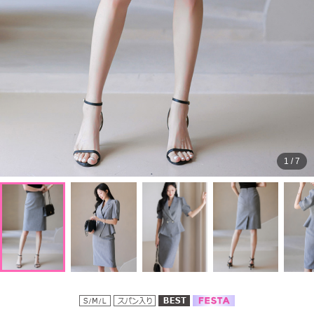
1
/
7