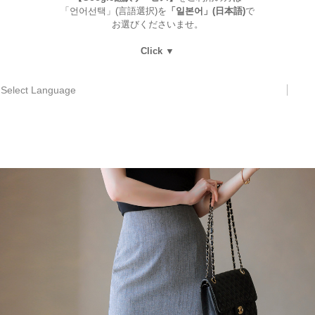
「언어선택」(言語選択)を
「일본어」(日本語)
で
お選びくださいませ。
Click ▼
Select Language