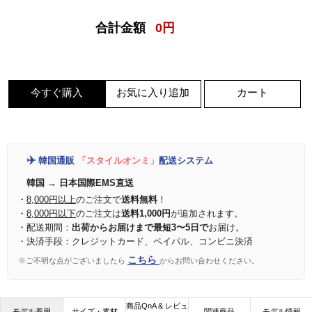
合計金額
0
円
今すぐ購入
お気に入り追加
カート
✈️
韓国通販
「スタイルオンミ」
配送システム
韓国 → 日本国際EMS直送
・
8,000円以上
のご注文で
送料無料
！
・
8,000円以下
のご注文は
送料1,000円
が追加されます。
・配送期間：
出荷からお届けまで最短3〜5日で
お届け。
・決済手段：クレジットカード、ペイパル、コンビニ決済
こちら
※ご不明な点がございましたら
からお問い合わせください。
商品QnA & レビュ
モデル着用
サイズ・素材
関連商品
モデル情報