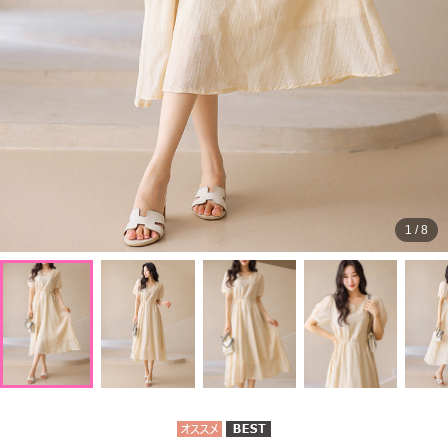
1
/
8