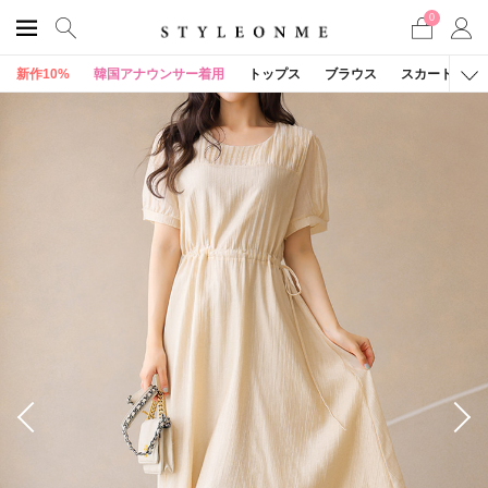
0
新作10%
韓国アナウンサー着用
トップス
ブラウス
スカート