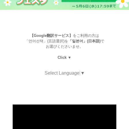
【Google翻訳サービス】
をご利用の方は
「언어선택」(言語選択)を
「일본어」(日本語)
で
お選びくださいませ。
Click ▼
Select Language
▼