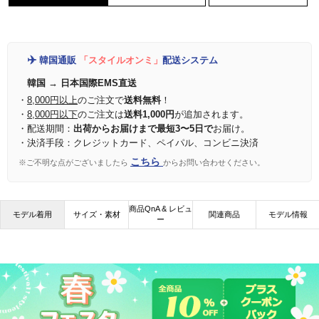
✈️
韓国通販
「スタイルオンミ」
配送システム
韓国 → 日本国際EMS直送
・
8,000円以上
のご注文で
送料無料
！
・
8,000円以下
のご注文は
送料1,000円
が追加されます。
・配送期間：
出荷からお届けまで最短3〜5日で
お届け。
・決済手段：クレジットカード、ペイパル、コンビニ決済
こちら
※ご不明な点がございましたら
からお問い合わせください。
商品QnA & レビュ
モデル着用
サイズ・素材
関連商品
モデル情報
ー