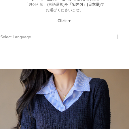
「언어선택」(言語選択)を
「일본어」(日本語)
で
お選びくださいませ。
Click ▼
Select Language