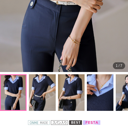
1
/
7