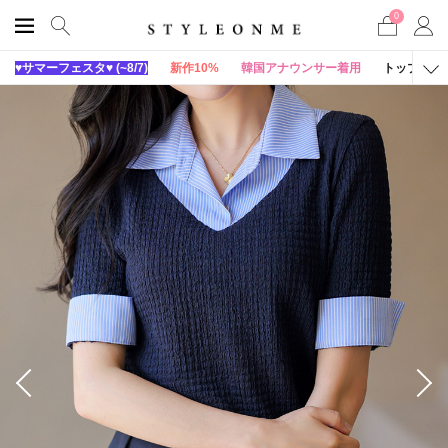
0
♥サマーフェスタ♥ (~8/7)
新作10%
韓国アナウンサー着用
トップス