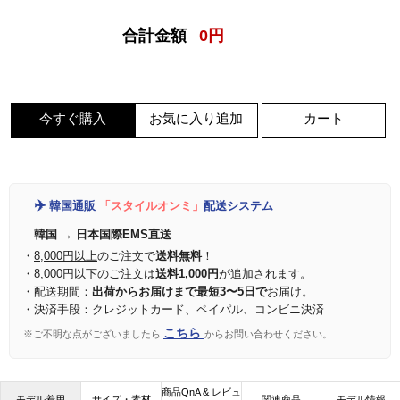
合計金額
0
円
今すぐ購入
お気に入り追加
カート
✈️
韓国通販
「スタイルオンミ」
配送システム
韓国 → 日本国際EMS直送
・
8,000円以上
のご注文で
送料無料
！
・
8,000円以下
のご注文は
送料1,000円
が追加されます。
・配送期間：
出荷からお届けまで最短3〜5日で
お届け。
・決済手段：クレジットカード、ペイパル、コンビニ決済
こちら
※ご不明な点がございましたら
からお問い合わせください。
商品QnA & レビュ
モデル着用
サイズ・素材
関連商品
モデル情報