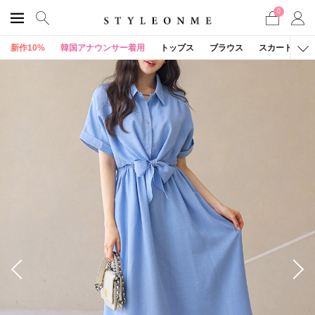
0
新作10%
韓国アナウンサー着用
トップス
ブラウス
スカート