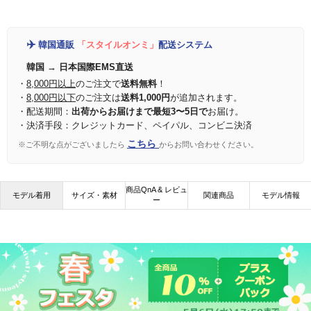
✈️
韓国通販
「スタイルオンミ」
配送システム
韓国 → 日本国際EMS直送
・
8,000円以上
のご注文で
送料無料
！
・
8,000円以下
のご注文は
送料1,000円
が追加されます。
・配送期間：
出荷からお届けまで最短3〜5日で
お届け。
・決済手段：クレジットカード、ペイパル、コンビニ決済
こちら
※ご不明な点がございましたら
からお問い合わせください。
商品QnA & レビュ
モデル着用
サイズ・素材
関連商品
モデル情報
ー