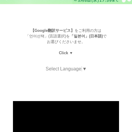
【Google翻訳サービス】
をご利用の方は
「언어선택」(言語選択)を
「일본어」(日本語)
で
お選びくださいませ。
Click ▼
Select Language
▼