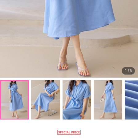
1
/
6