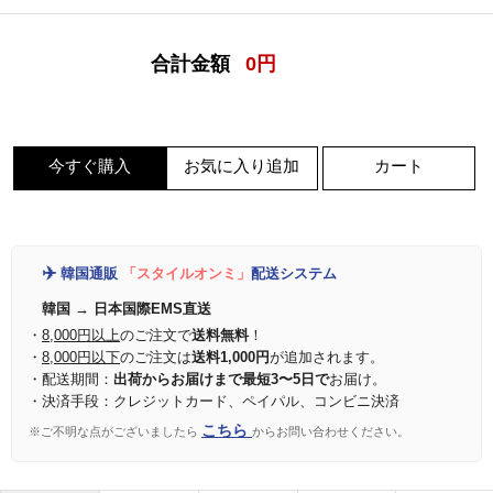
合計金額
0
円
今すぐ購入
お気に入り追加
カート
✈️
韓国通販
「スタイルオンミ」
配送システム
韓国 → 日本国際EMS直送
・
8,000円以上
のご注文で
送料無料
！
・
8,000円以下
のご注文は
送料1,000円
が追加されます。
・配送期間：
出荷からお届けまで最短3〜5日で
お届け。
・決済手段：クレジットカード、ペイパル、コンビニ決済
こちら
※ご不明な点がございましたら
からお問い合わせください。