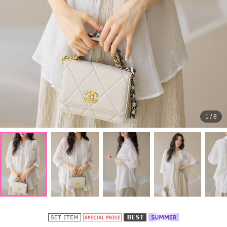
1
/
8