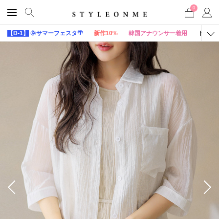
0
【D-1】
🌞サマーフェスタ🌴
新作10%
韓国アナウンサー着用
トップ