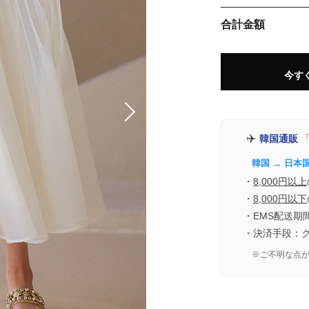
合計金額
今す
✈️
韓国通販
「
韓国 → 日本
・
8,000円以上
・
8,000円以下
・EMS配送期
・決済手段：
※ご不明な点