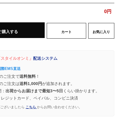
0
円
ぐ購入する
カート
お気に入り
スタイルオンミ」
配送システム
国際EMS直送
のご注文で
送料無料
！
のご注文は
送料1,000円
が追加されます。
間：
出荷からお届けまで最短3〜5日
くらい掛かります。
クレジットカード、ペイパル、コンビニ決済
がございましたら
こちら
からお問い合わせください。