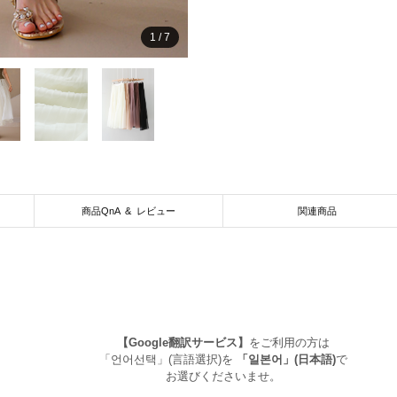
1
/
7
商品QnA & レビュー
関連商品
【Google翻訳サービス】
をご利用の方は
「언어선택」(言語選択)を
「일본어」(日本語)
で
お選びくださいませ。