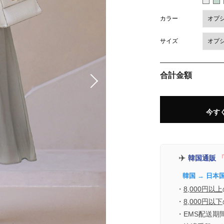
カラー
サイズ
合計金額
今す
✈️
韓国通販
「
韓国 → 日本
・
8,000円以上
・
8,000円以下
・EMS配送期