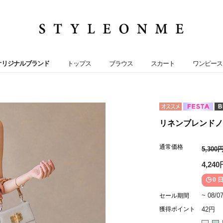
オリジナルブランド
トップス
ブラウス
スカート
ワンピース
リネンブレンドノー
通常価格
5,300
4,240
0 日
~ 08/0
セール期間
獲得ポイント
42円