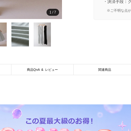
・決済手段：
※ご不明な点
1
/
7
商品QnA & レビュー
関連商品