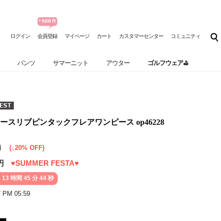
ログイン
会員登録
マイページ
カート
カスタマーセンター
コミュニティ
パンツ
サマーニット
アウター
ゴルフウェア⛳
スリブピンタックフレアワンピース op46228
円
(↓20% OFF)
円
♥SUMMER FESTA♥
 13 時間 45 分 43 秒
7 PM 05:59