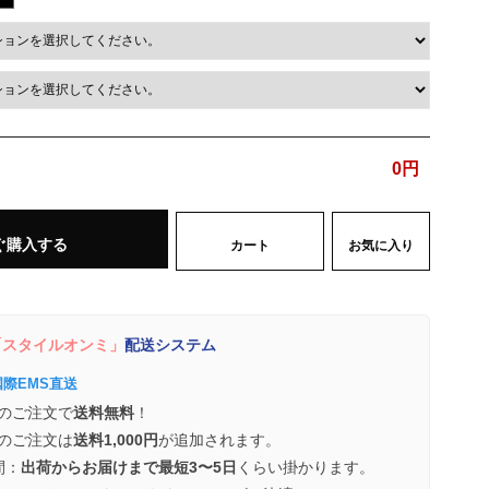
0
円
ぐ購入する
カート
お気に入り
スタイルオンミ」
配送システム
国際EMS直送
のご注文で
送料無料
！
のご注文は
送料1,000円
が追加されます。
間：
出荷からお届けまで最短3〜5日
くらい掛かります。