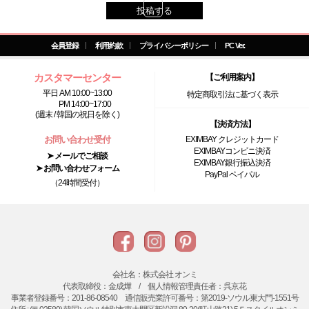
1
投稿する
2
会員登録
利用約款
プライバシーポリシー
PC Ver.
3
カスタマーセンター
【ご利用案内】
平日 AM 10:00~13:00
特定商取引法に基づく表示
4
PM 14:00~17:00
(週末 / 韓国の祝日を除く)
【決済方法】
5
お問い合わせ受付
EXIMBAY クレジットカード
EXIMBAYコンビニ決済
➤ メールでご相談
EXIMBAY銀行振込決済
➤ お問い合わせフォーム
PayPal ペイパル
（24時間受付）
会社名：株式会社 オンミ
代表取締役：金成燁 / 個人情報管理責任者：呉京花
事業者登録番号：201-86-08540 通信販売業許可番号：第2019-ソウル東大門-1551号