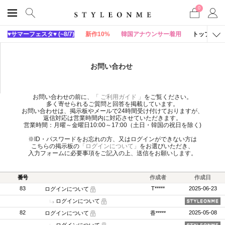
0
♥サマーフェスタ♥ (~8/7)
新作10%
韓国アナウンサー着用
トップス
お問い合わせ
お問い合わせの前に、
「 ご利用ガイド 」
をご覧ください。
多く寄せられるご質問と回答を掲載しています。
お問い合わせは、掲示板やメールで24時間受け付けておりますが、
返信対応は営業時間内に対応させていただきます。
営業時間：月曜～金曜日10:00～17:00（土日・韓国の祝日を除く)
※ID・パスワードをお忘れの方、又はログインができない方は
こちらの掲示板の
「ログインについて」
をお選びいただき、
入力フォームに必要事項をご記入の上、送信をお願いします。
番号
作成者
作成日
83
T*****
2025-06-23
ログインについて
ログインについて
82
2025-05-08
ログインについて
香*****