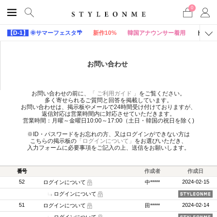
0
【D-1】
🌞サマーフェスタ🌴
新作10%
韓国アナウンサー着用
トップ
お問い合わせ
お問い合わせの前に、
「 ご利用ガイド 」
をご覧ください。
多く寄せられるご質問と回答を掲載しています。
お問い合わせは、掲示板やメールで24時間受け付けておりますが、
返信対応は営業時間内に対応させていただきます。
営業時間：月曜～金曜日10:00～17:00（土日・韓国の祝日を除く)
※ID・パスワードをお忘れの方、又はログインができない方は
こちらの掲示板の
「ログインについて」
をお選びいただき、
入力フォームに必要事項をご記入の上、送信をお願いします。
番号
作成者
作成日
52
2024-02-15
ログインについて
中*****
ログインについて
51
2024-02-14
ログインについて
田*****