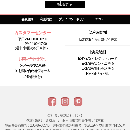
6
投稿する
7
会員登録
利用約款
プライバシーポリシー
PC Ver.
8
カスタマーセンター
【ご利用案内】
平日 AM 10:00~13:00
特定商取引法に基づく表示
9
PM 14:00~17:00
(週末 / 韓国の祝日を除く)
【決済方法】
10
お問い合わせ受付
EXIMBAY クレジットカード
EXIMBAYコンビニ決済
➤ メールでご相談
EXIMBAY銀行振込決済
➤ お問い合わせフォーム
PayPal ペイパル
（24時間受付）
会社名：株式会社 オンミ
代表取締役：金成燁 / 個人情報管理責任者：呉京花
事業者登録番号：201-86-08540 通信販売業許可番号：第2019-ソウル東大門-1551号