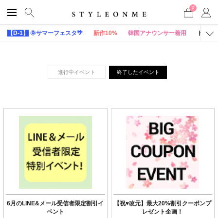
0
【D-1】
🌞サマーフェスタ🌴
新作10%
韓国アナウンサー着用
トップ
進行中イベント
終了したイベント
6月のLINE&メール受信者限定割引イ
【祝♥改元】最大20%割引クーポンプ
ベント
レゼント企画！