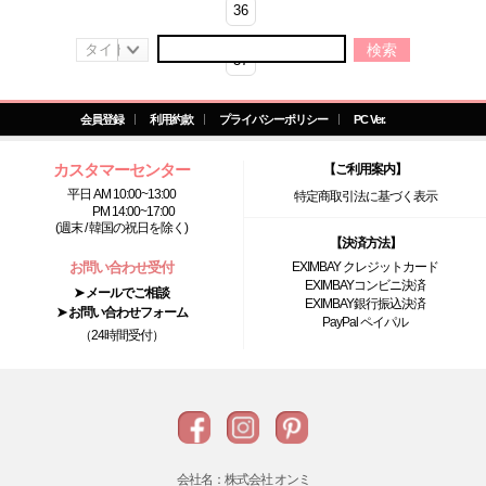
36
検索
37
初期化
38
会員登録
利用約款
プライバシーポリシー
PC Ver.
39
カスタマーセンター
【ご利用案内】
平日 AM 10:00~13:00
特定商取引法に基づく表示
40
PM 14:00~17:00
(週末 / 韓国の祝日を除く)
【決済方法】
お問い合わせ受付
EXIMBAY クレジットカード
EXIMBAYコンビニ決済
➤ メールでご相談
EXIMBAY銀行振込決済
➤ お問い合わせフォーム
PayPal ペイパル
（24時間受付）
会社名：株式会社 オンミ