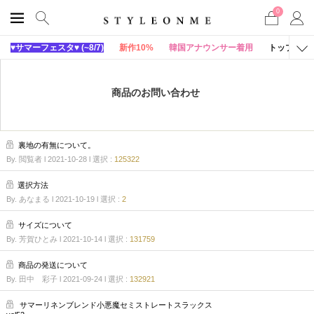
0
♥サマーフェスタ♥ (~8/7)
新作10%
韓国アナウンサー着用
トップス
商品のお問い合わせ
裏地の有無について。
By. 閲覧者 l 2021-10-28
l 選択 :
125322
選択方法
By. あなまる l 2021-10-19
l 選択 :
2
サイズについて
By. 芳賀ひとみ l 2021-10-14
l 選択 :
131759
商品の発送について
By. 田中 彩子 l 2021-09-24
l 選択 :
132921
サマーリネンブレンド小悪魔セミストレートスラックス