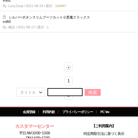
vol52
By. LucyZoop l 2021-08-24
l 選択 :
134447
シルバーボタンスリムブーツカット小悪魔スラックス
vol50
By. 橋詰 l 2021-08-17
l 選択 :
1
1
検索
2
3
会員登録
利用約款
プライバシーポリシー
PC Ver.
4
カスタマーセンター
【ご利用案内】
平日 AM 10:00~13:00
特定商取引法に基づく表示