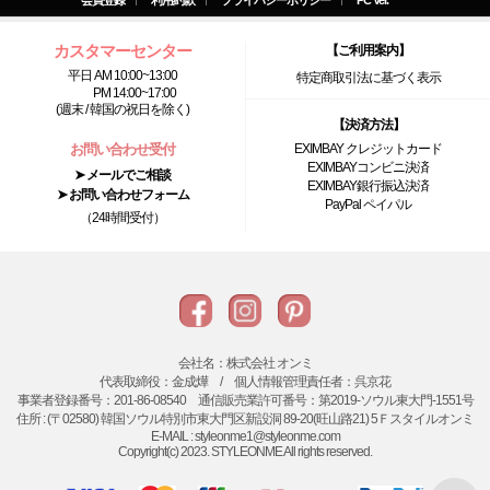
会員登録
利用約款
プライバシーポリシー
PC Ver.
カスタマーセンター
【ご利用案内】
平日 AM 10:00~13:00
特定商取引法に基づく表示
PM 14:00~17:00
(週末 / 韓国の祝日を除く)
【決済方法】
お問い合わせ受付
EXIMBAY クレジットカード
EXIMBAYコンビニ決済
➤ メールでご相談
EXIMBAY銀行振込決済
➤ お問い合わせフォーム
PayPal ペイパル
（24時間受付）
会社名：株式会社 オンミ
代表取締役：金成燁 / 個人情報管理責任者：呉京花
事業者登録番号：201-86-08540 通信販売業許可番号：第2019-ソウル東大門-1551号
住所 : (〒02580) 韓国ソウル特別市東大門区新設洞 89-20(旺山路21) 5Ｆスタイルオンミ
E-MAIL : styleonme1@styleonme.com
Copyright(c) 2023. STYLEONME All rights reserved.