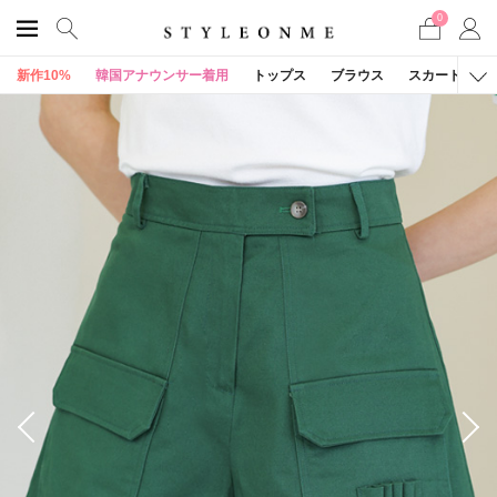
0
新作10%
韓国アナウンサー着用
トップス
ブラウス
スカート