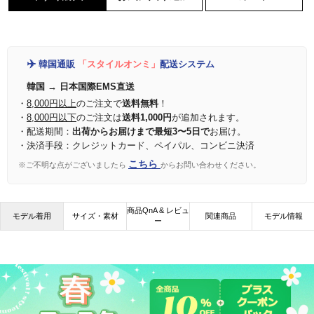
✈️
韓国通販
「スタイルオンミ」
配送システム
韓国 → 日本国際EMS直送
・
8,000円以上
のご注文で
送料無料
！
・
8,000円以下
のご注文は
送料1,000円
が追加されます。
・配送期間：
出荷からお届けまで最短3〜5日で
お届け。
・決済手段：クレジットカード、ペイパル、コンビニ決済
こちら
※ご不明な点がございましたら
からお問い合わせください。
商品QnA & レビュ
モデル着用
サイズ・素材
関連商品
モデル情報
ー