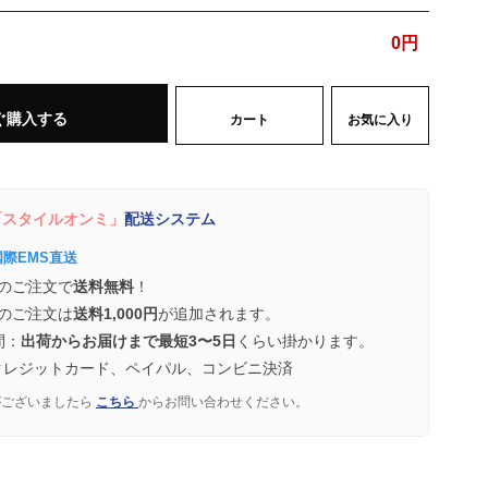
0
円
ぐ購入する
カート
お気に入り
スタイルオンミ」
配送システム
国際EMS直送
のご注文で
送料無料
！
のご注文は
送料1,000円
が追加されます。
間：
出荷からお届けまで最短3〜5日
くらい掛かります。
クレジットカード、ペイパル、コンビニ決済
がございましたら
こちら
からお問い合わせください。