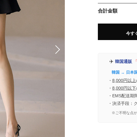
合計金額
今す
✈️
韓国通販
「
韓国 → 日本
・
8,000円以上
・
8,000円以下
・EMS配送期
・決済手段：
※ご不明な点