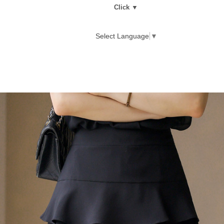
Click ▼
Select Language
▼