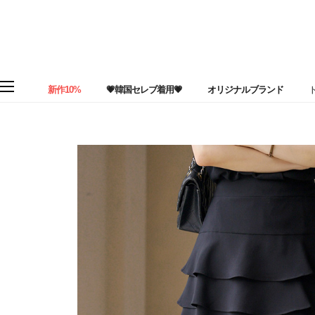
新作10%
💗韓国セレブ着用💗
オリジナルブランド