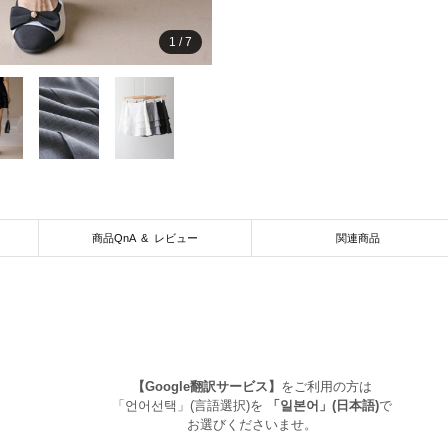
1
/
7
商品QnA & レビュー
関連商品
【Google翻訳サービス】
をご利用の方は
「언어선택」(言語選択)を
「일본어」(日本語)
で
お選びくださいませ。