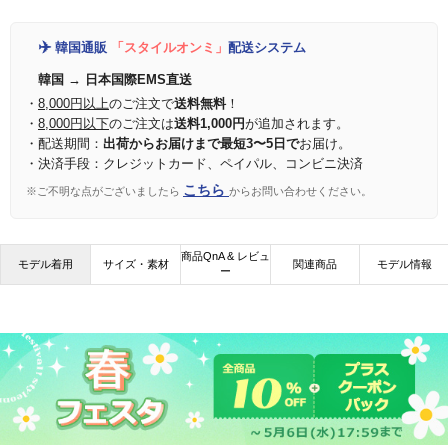
✈️
韓国通販
「スタイルオンミ」
配送システム
韓国 → 日本国際EMS直送
・
8,000円以上
のご注文で
送料無料
！
・
8,000円以下
のご注文は
送料1,000円
が追加されます。
・配送期間：
出荷からお届けまで最短3〜5日で
お届け。
・決済手段：クレジットカード、ペイパル、コンビニ決済
こちら
※ご不明な点がございましたら
からお問い合わせください。
商品QnA & レビュ
モデル着用
サイズ・素材
関連商品
モデル情報
ー