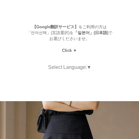
【Google翻訳サービス】
をご利用の方は
「언어선택」(言語選択)を
「일본어」(日本語)
で
お選びくださいませ。
Click ▼
Select Language
▼