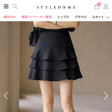
0
新作10%
韓国アナウンサー着用
トップス
ブラウス
スカート