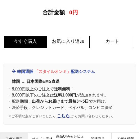
合計金額
0
円
今すぐ購入
お気に入り追加
カート
✈️
韓国通販
「スタイルオンミ」
配送システム
韓国 → 日本国際EMS直送
・
8,000円以上
のご注文で
送料無料
！
・
8,000円以下
のご注文は
送料1,000円
が追加されます。
・配送期間：
出荷からお届けまで最短3〜5日で
お届け。
・決済手段：クレジットカード、ペイパル、コンビニ決済
こちら
※ご不明な点がございましたら
からお問い合わせください。
商品QnA & レビュ
モデル着用
サイズ・素材
関連商品
モデル情報