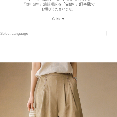
「언어선택」(言語選択)を
「일본어」(日本語)
で
お選びくださいませ。
Click ▼
Select Language