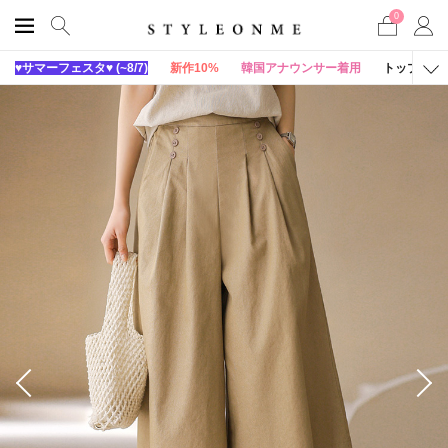
0
♥サマーフェスタ♥ (~8/7)
新作10%
韓国アナウンサー着用
トップス