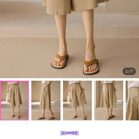
1
/
7