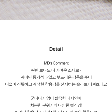
Detail
MD's Comment
린넨 보다도 더 가벼운 소재로~
뛰어난 통기성과 얇고 부드러운 감촉을 주어
더없이 산뜻하고 쾌적한 착용감을 선사하는 슬라브 티셔츠에요
군더더기 없이 깔끔한 디자인에
차분한 분위기의 다양한 컬러감!