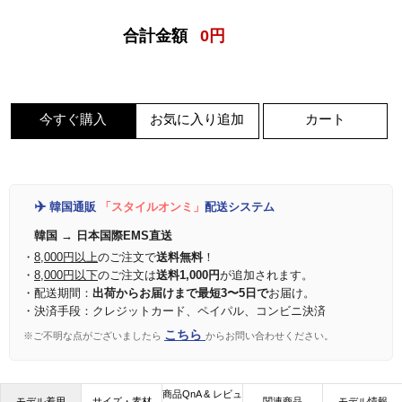
合計金額
0
円
今すぐ購入
お気に入り追加
カート
✈️
韓国通販
「スタイルオンミ」
配送システム
韓国 → 日本国際EMS直送
・
8,000円以上
のご注文で
送料無料
！
・
8,000円以下
のご注文は
送料1,000円
が追加されます。
・配送期間：
出荷からお届けまで最短3〜5日で
お届け。
・決済手段：クレジットカード、ペイパル、コンビニ決済
こちら
※ご不明な点がございましたら
からお問い合わせください。
商品QnA & レビュ
モデル着用
サイズ・素材
関連商品
モデル情報