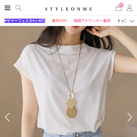
0
♥サマーフェスタ♥ (~8/7)
新作10%
韓国アナウンサー着用
トップス