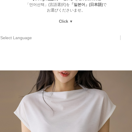
「언어선택」(言語選択)を
「일본어」(日本語)
で
お選びくださいませ。
Click ▼
Select Language