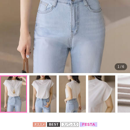
1
/
6