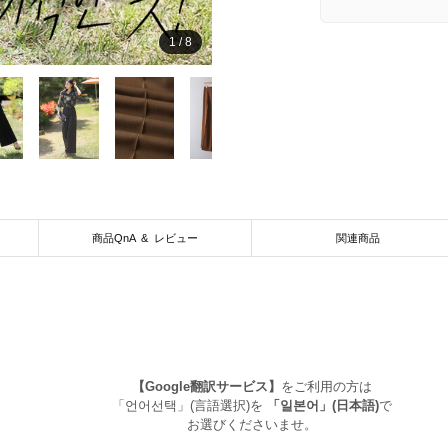
1
/
8
商品QnA & レビュー
関連商品
【Google翻訳サービス】
をご利用の方は
「언어선택」(言語選択)を
「일본어」(日本語)
で
お選びくださいませ。