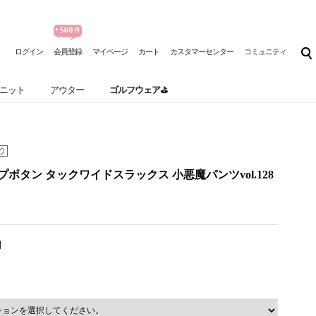
ログイン
会員登録
マイページ
カート
カスタマーセンター
コミュニティ
ニット
アウター
ゴルフウェア⛳
] ラップボタン タックワイドスラックス 小悪魔パンツvol.128
円