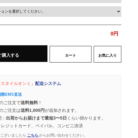
0
円
ぐ購入する
カート
お気に入り
スタイルオンミ」
配送システム
国際EMS直送
のご注文で
送料無料
！
のご注文は
送料1,000円
が追加されます。
間：
出荷からお届けまで最短3〜5日
くらい掛かります。
クレジットカード、ペイパル、コンビニ決済
がございましたら
こちら
からお問い合わせください。