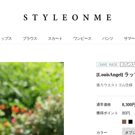
トップス
ブラウス
スカート
ワンピース
パンツ
サマー
[LouisAngel
後ろウエストゴム仕様
通常価格
8,300
獲得ポイント
80円
カラー