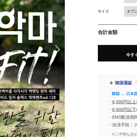
サイズ
合計金額
今す
✈️
韓国通販
「
韓国 → 日本
・
8,000円以上
・
8,000円以下
・EMS配送期
・決済手段：
※ご不明な点