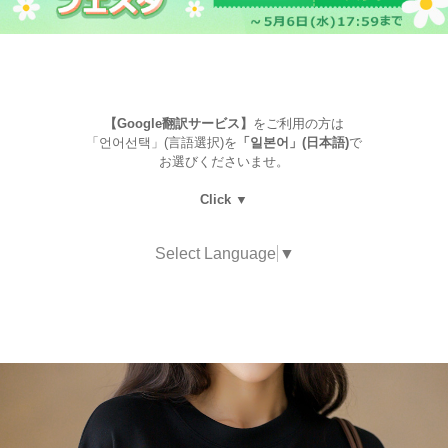
【Google翻訳サービス】
をご利用の方は
「언어선택」(言語選択)を
「일본어」(日本語)
で
お選びくださいませ。
Click ▼
Select Language
▼