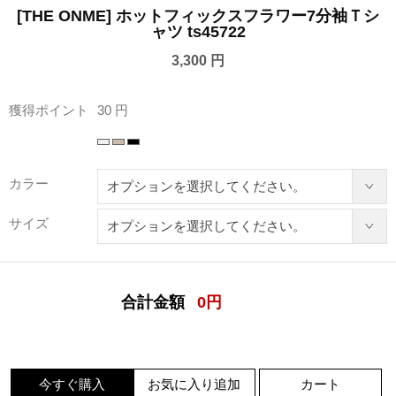
[THE ONME] ホットフィックスフラワー7分袖Ｔシ
ャツ ts45722
3,300 円
獲得ポイント
30 円
カラー
サイズ
合計金額
0
円
今すぐ購入
お気に入り追加
カート