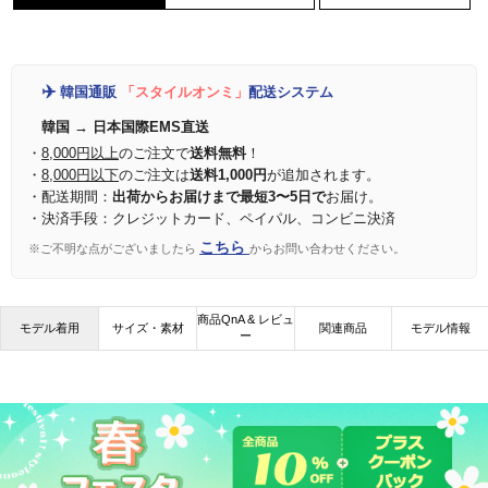
✈️
韓国通販
「スタイルオンミ」
配送システム
韓国 → 日本国際EMS直送
・
8,000円以上
のご注文で
送料無料
！
・
8,000円以下
のご注文は
送料1,000円
が追加されます。
・配送期間：
出荷からお届けまで最短3〜5日で
お届け。
・決済手段：クレジットカード、ペイパル、コンビニ決済
こちら
※ご不明な点がございましたら
からお問い合わせください。
商品QnA & レビュ
モデル着用
サイズ・素材
関連商品
モデル情報
ー