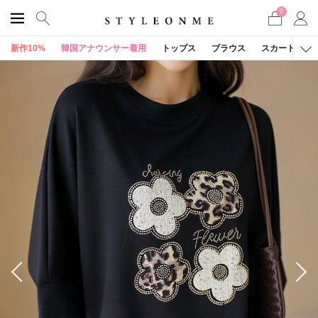
0
新作10%
韓国アナウンサー着用
トップス
ブラウス
スカート