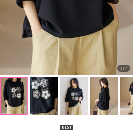
1
/
7