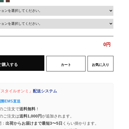
0
円
ぐ購入する
カート
お気に入り
スタイルオンミ」
配送システム
国際EMS直送
のご注文で
送料無料
！
のご注文は
送料1,000円
が追加されます。
間：
出荷からお届けまで最短3〜5日
くらい掛かります。