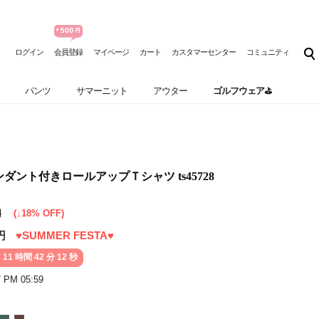
ログイン
会員登録
マイページ
カート
カスタマーセンター
コミュニティ
パンツ
サマーニット
アウター
ゴルフウェア⛳
 ペンダント付きロールアップＴシャツ ts45728
円
(↓18% OFF)
円
♥SUMMER FESTA♥
 11 時間 42 分 09 秒
7 PM 05:59