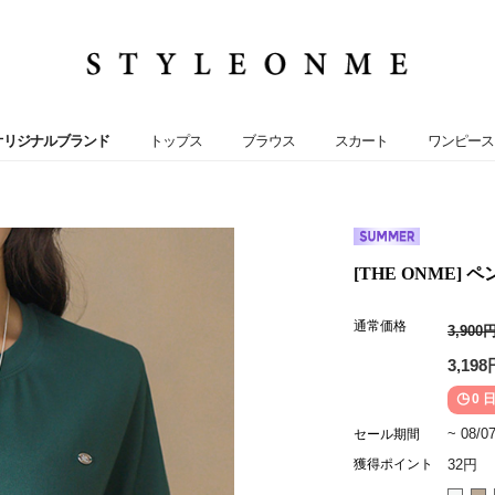
オリジナルブランド
トップス
ブラウス
スカート
ワンピース
[THE ONME]
通常価格
3,900
3,198
0 日
~ 08/0
セール期間
獲得ポイント
32円