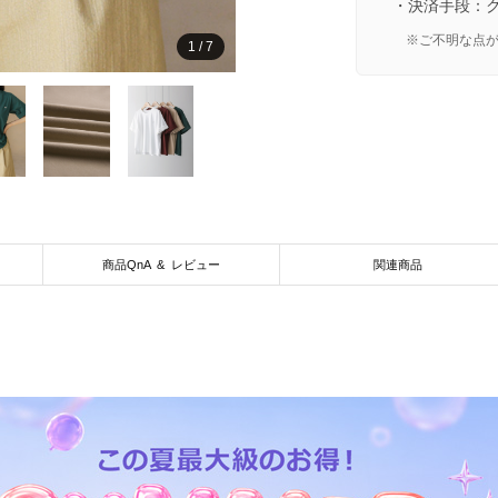
・決済手段：
※ご不明な点
1
/
7
商品QnA & レビュー
関連商品