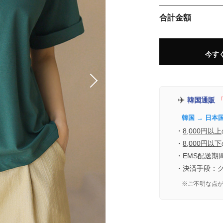
合計金額
今す
✈️
韓国通販
「
韓国 → 日本
・
8,000円以上
・
8,000円以下
・EMS配送期
・決済手段：
※ご不明な点