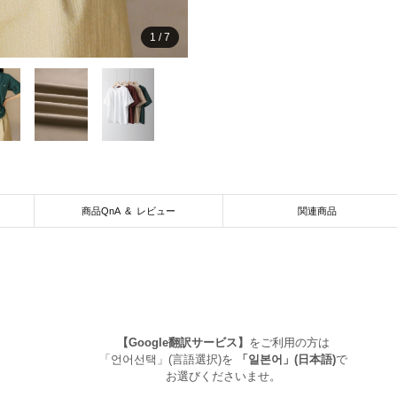
1
/
7
商品QnA & レビュー
関連商品
【Google翻訳サービス】
をご利用の方は
「언어선택」(言語選択)を
「일본어」(日本語)
で
お選びくださいませ。