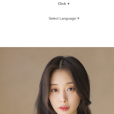
Click ▼
Select Language
▼