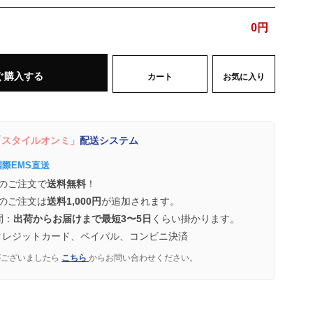
0
円
ぐ購入する
カート
お気に入り
スタイルオンミ」
配送システム
国際EMS直送
のご注文で
送料無料
！
のご注文は
送料1,000円
が追加されます。
間：
出荷からお届けまで最短3〜5日
くらい掛かります。
クレジットカード、ペイパル、コンビニ決済
がございましたら
こちら
からお問い合わせください。